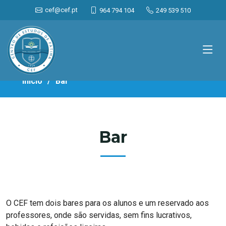
cef@cef.pt
964 794 104
249 539 510
Início
Bar
Bar
O CEF tem dois bares para os alunos e um reservado aos
professores, onde são servidas, sem fins lucrativos,