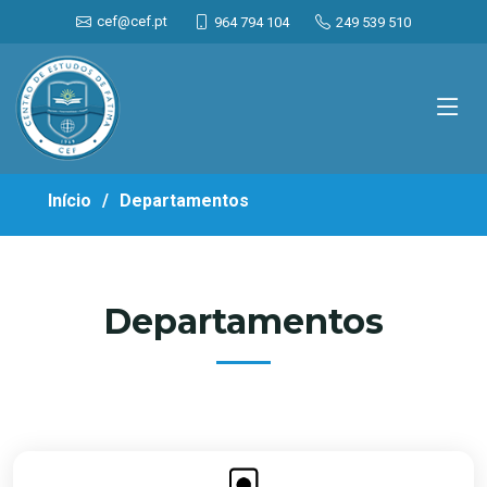
<
cef@cef.pt
964 794 104
249 539 510
Início
Departamentos
Departamentos