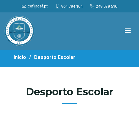
<
cef@cef.pt
964 794 104
249 539 510
Início
Desporto Escolar
Desporto Escolar