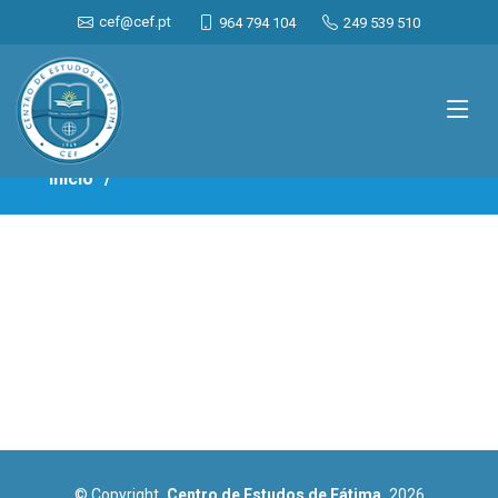
cef@cef.pt
964 794 104
249 539 510
Início
© Copyright
Centro de Estudos de Fátima
2026