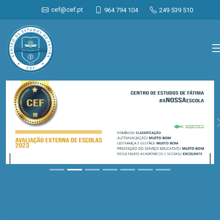
cef@cef.pt
964 794 104
249 539 510