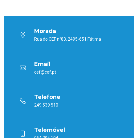
Morada
Rua do CEF n°83, 2495-651 Fátima
Email
cef@cef.pt
Telefone
249 539 510
Telemóvel
964 794 104